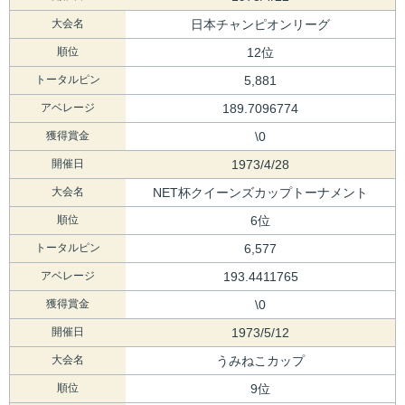
大会名
日本チャンピオンリーグ
順位
12位
トータルピン
5,881
アベレージ
189.7096774
獲得賞金
\0
開催日
1973/4/28
大会名
NET杯クイーンズカップトーナメント
順位
6位
トータルピン
6,577
アベレージ
193.4411765
獲得賞金
\0
開催日
1973/5/12
大会名
うみねこカップ
順位
9位