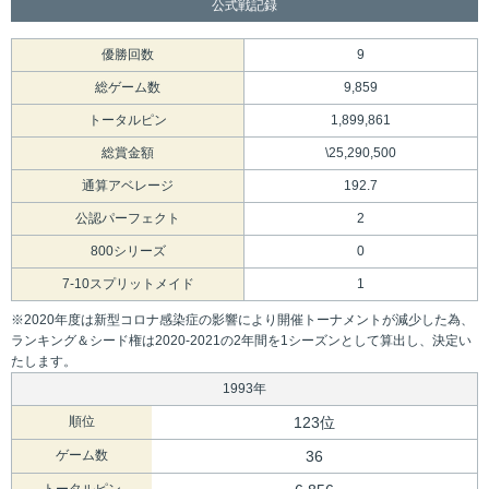
公式戦記録
優勝回数
9
総ゲーム数
9,859
トータルピン
1,899,861
総賞金額
\25,290,500
通算アベレージ
192.7
公認パーフェクト
2
800シリーズ
0
7-10スプリットメイド
1
※2020年度は新型コロナ感染症の影響により開催トーナメントが減少した為、
ランキング＆シード権は2020-2021の2年間を1シーズンとして算出し、決定い
たします。
1993年
順位
123位
ゲーム数
36