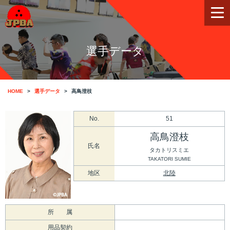
選手データ
HOME
選手データ
高鳥澄枝
No.
51
高鳥澄枝
氏名
タカトリスミエ
TAKATORI SUMIE
地区
北陸
所 属
用品契約