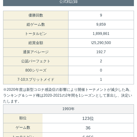
公式戦記録
優勝回数
9
総ゲーム数
9,859
トータルピン
1,899,861
総賞金額
\25,290,500
通算アベレージ
192.7
公認パーフェクト
2
800シリーズ
0
7-10スプリットメイド
1
※2020年度は新型コロナ感染症の影響により開催トーナメントが減少した為、
ランキング＆シード権は2020-2021の2年間を1シーズンとして算出し、決定い
たします。
1993年
順位
123位
ゲーム数
36