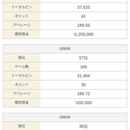
トータルピン
37,533
ポイント
41
アベレージ
189.56
獲得賞金
\1,250,000
1990年
順位
57位
ゲーム数
166
トータルピン
31,494
ポイント
30
アベレージ
189.72
獲得賞金
\155,000
1989年
順位
36位