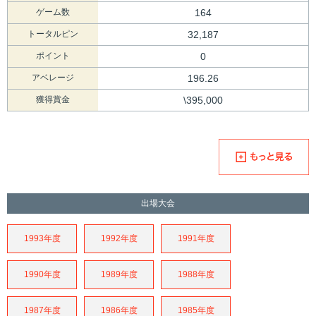
ゲーム数
164
トータルピン
32,187
ポイント
0
アベレージ
196.26
獲得賞金
\395,000
出場大会
1993年度
1992年度
1991年度
1990年度
1989年度
1988年度
1987年度
1986年度
1985年度