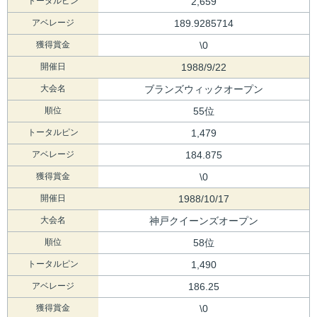
トータルピン
2,659
アベレージ
189.9285714
獲得賞金
\0
開催日
1988/9/22
大会名
ブランズウィックオープン
順位
55位
トータルピン
1,479
アベレージ
184.875
獲得賞金
\0
開催日
1988/10/17
大会名
神戸クイーンズオープン
順位
58位
トータルピン
1,490
アベレージ
186.25
獲得賞金
\0