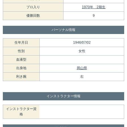
プロ入り
1970年 2期生
優勝回数
9
パーソナル情報
生年月日
1946/07/02
性別
女性
血液型
出身地
岡山県
利き腕
右
インストラクター情報
インストラクター資
格