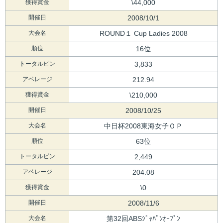
獲得賞金
\44,000
開催日
2008/10/1
大会名
ROUND１ Cup Ladies 2008
順位
16位
トータルピン
3,833
アベレージ
212.94
獲得賞金
\210,000
開催日
2008/10/25
大会名
中日杯2008東海女子ＯＰ
順位
63位
トータルピン
2,449
アベレージ
204.08
獲得賞金
\0
開催日
2008/11/6
大会名
第32回ABSｼﾞｬﾊﾟﾝｵｰﾌﾟﾝ