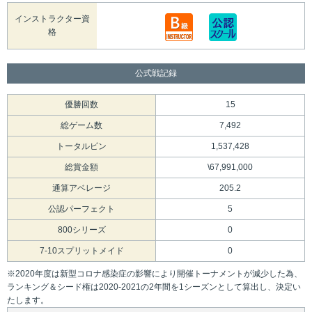
インストラクター資
格
公式戦記録
優勝回数
15
総ゲーム数
7,492
トータルピン
1,537,428
総賞金額
\67,991,000
通算アベレージ
205.2
公認パーフェクト
5
800シリーズ
0
7-10スプリットメイド
0
※2020年度は新型コロナ感染症の影響により開催トーナメントが減少した為、
ランキング＆シード権は2020-2021の2年間を1シーズンとして算出し、決定い
たします。