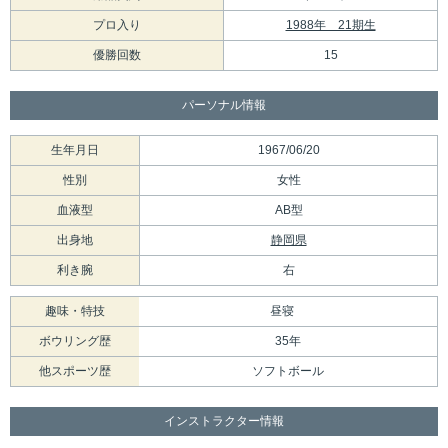
プロ入り
1988年 21期生
優勝回数
15
パーソナル情報
生年月日
1967/06/20
性別
女性
血液型
AB型
出身地
静岡県
利き腕
右
趣味・特技
昼寝
ボウリング歴
35年
他スポーツ歴
ソフトボール
インストラクター情報