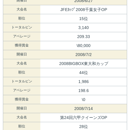
開催日
2008/6/27
大会名
JFEｶｯﾌﾟ2008千葉女子OP
順位
15位
トータルピン
3,140
アベレージ
209.33
獲得賞金
\80,000
開催日
2008/7/2
大会名
2008BIGBOX東大和カップ
順位
44位
トータルピン
1,986
アベレージ
198.6
獲得賞金
\0
開催日
2008/7/14
大会名
第24回六甲クイーンズOP
順位
28位