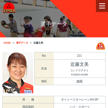
選手データ
HOME
選手データ
近藤文美
No.
221
近藤文美
氏名
コンドウアヤミ
KONDO AYAMI
地区
静岡
所 属
ダイトースターレーン/HI-SP
用品契約
ハイ・スポーツ