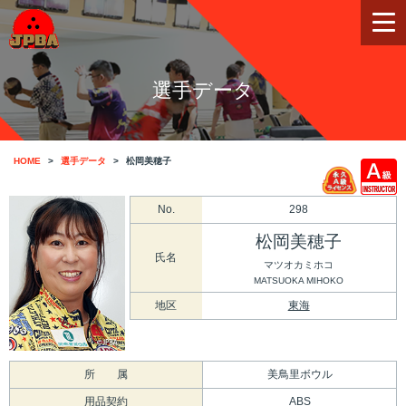
選手データ
HOME
選手データ
松岡美穂子
No.
298
松岡美穂子
氏名
マツオカミホコ
MATSUOKA MIHOKO
地区
東海
所 属
美鳥里ボウル
用品契約
ABS