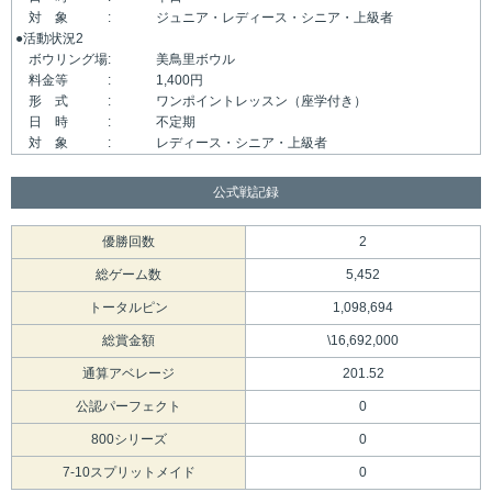
対 象 :
ジュニア・レディース・シニア・上級者
●活動状況2
ボウリング場:
美鳥里ボウル
料金等 :
1,400円
形 式 :
ワンポイントレッスン（座学付き）
日 時 :
不定期
対 象 :
レディース・シニア・上級者
公式戦記録
優勝回数
2
総ゲーム数
5,452
トータルピン
1,098,694
総賞金額
\16,692,000
通算アベレージ
201.52
公認パーフェクト
0
800シリーズ
0
7-10スプリットメイド
0