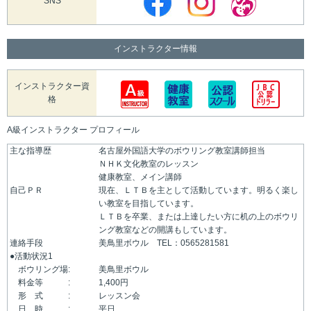
SNS
インストラクター情報
インストラクター資
格
A級インストラクター プロフィール
主な指導歴
名古屋外国語大学のボウリング教室講師担当
ＮＨＫ文化教室のレッスン
健康教室、メイン講師
自己ＰＲ
現在、ＬＴＢを主として活動しています。明るく楽し
い教室を目指しています。
ＬＴＢを卒業、または上達したい方に机の上のボウリ
ング教室などの開講もしています。
連絡手段
美鳥里ボウル TEL：0565281581
●活動状況1
ボウリング場:
美鳥里ボウル
料金等 :
1,400円
形 式 :
レッスン会
日 時 :
平日