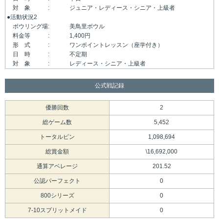
対 象 :
ジュニア・レディース・シニア・上級者
●活動状況2
ボウリング場:
美鳥里ボウル
料金等 :
1,400円
形 式 :
ワンポイントレッスン（座学付き）
日 時 :
不定期
対 象 :
レディース・シニア・上級者
公式戦記録
優勝回数
2
総ゲーム数
5,452
トータルピン
1,098,694
総賞金額
\16,692,000
通算アベレージ
201.52
公認パーフェクト
0
800シリーズ
0
7-10スプリットメイド
0