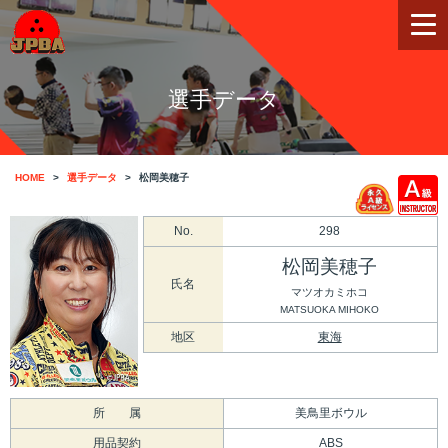
選手データ
HOME
選手データ
松岡美穂子
No.
298
松岡美穂子
氏名
マツオカミホコ
MATSUOKA MIHOKO
地区
東海
所 属
美鳥里ボウル
用品契約
ABS