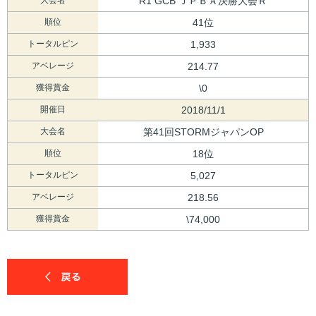
R1 GCB ＪＰＢＡ決勝大会Ｒ
順位
41位
トータルピン
1,933
アベレージ
214.77
獲得賞金
\0
開催日
2018/11/1
大会名
第41回STORMジャパンOP
順位
18位
トータルピン
5,027
アベレージ
218.56
獲得賞金
\74,000