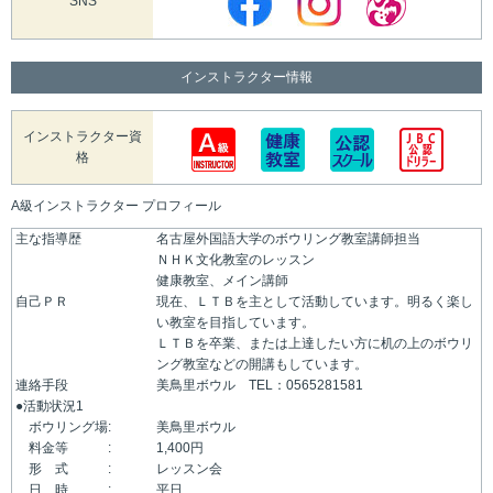
SNS
インストラクター情報
インストラクター資
格
A級インストラクター プロフィール
主な指導歴
名古屋外国語大学のボウリング教室講師担当
ＮＨＫ文化教室のレッスン
健康教室、メイン講師
自己ＰＲ
現在、ＬＴＢを主として活動しています。明るく楽し
い教室を目指しています。
ＬＴＢを卒業、または上達したい方に机の上のボウリ
ング教室などの開講もしています。
連絡手段
美鳥里ボウル TEL：0565281581
●活動状況1
ボウリング場:
美鳥里ボウル
料金等 :
1,400円
形 式 :
レッスン会
日 時 :
平日