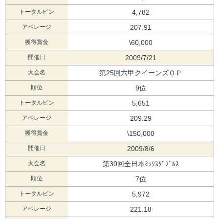
トータルピン
4,782
アベレージ
207.91
獲得賞金
\60,000
開催日
2009/7/21
大会名
第25回六甲クイーンズＯＰ
順位
9位
トータルピン
5,651
アベレージ
209.29
獲得賞金
\150,000
開催日
2009/8/6
大会名
第30回全日本ﾐｯｸｽﾀﾞﾌﾞﾙｽ
順位
7位
トータルピン
5,972
アベレージ
221.18