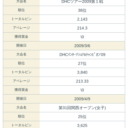
大会名
DHCツアー2009第１戦
順位
38位
トータルピン
2,143
アベレージ
214.3
獲得賞金
\0
開催日
2009/3/6
大会名
DHCｲﾝﾀｰﾅｼｮﾅﾙﾁｬﾝﾋﾟｵﾝ’09
順位
27位
トータルピン
3,840
アベレージ
213.33
獲得賞金
\0
開催日
2009/4/9
大会名
第31回関西オープン(女子)
順位
25位
トータルピン
3,625