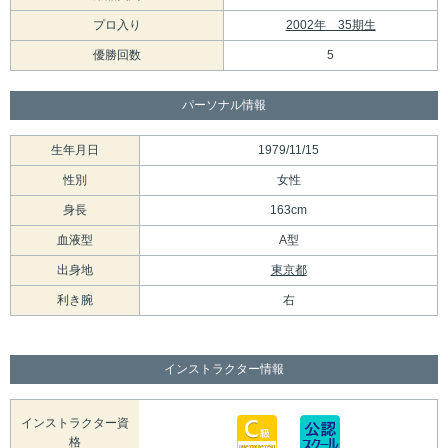
プロ入り
2002年 35期生
優勝回数
5
パーソナル情報
生年月日
1979/11/15
性別
女性
身長
163cm
血液型
A型
出身地
東京都
利き腕
右
インストラクター情報
インストラクター資
格