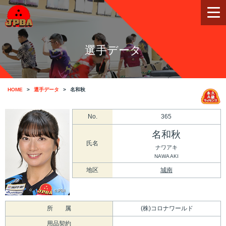
選手データ
HOME
選手データ
名和秋
No.
365
名和秋
氏名
ナワアキ
NAWA AKI
地区
城南
所 属
(株)コロナワールド
用品契約