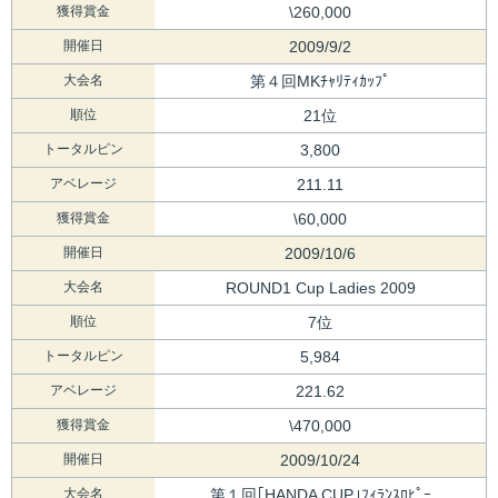
獲得賞金
\260,000
開催日
2009/9/2
大会名
第４回MKﾁｬﾘﾃｨｶｯﾌﾟ
順位
21位
トータルピン
3,800
アベレージ
211.11
獲得賞金
\60,000
開催日
2009/10/6
大会名
ROUND1 Cup Ladies 2009
順位
7位
トータルピン
5,984
アベレージ
221.62
獲得賞金
\470,000
開催日
2009/10/24
大会名
第１回｢HANDA CUP｣ﾌｨﾗﾝｽﾛﾋﾟｰ