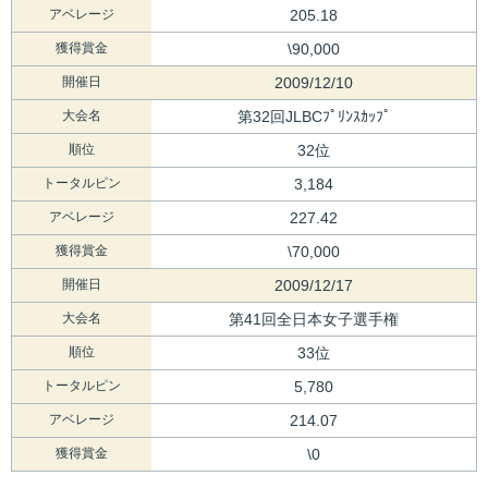
アベレージ
205.18
獲得賞金
\90,000
開催日
2009/12/10
大会名
第32回JLBCﾌﾟﾘﾝｽｶｯﾌﾟ
順位
32位
トータルピン
3,184
アベレージ
227.42
獲得賞金
\70,000
開催日
2009/12/17
大会名
第41回全日本女子選手権
順位
33位
トータルピン
5,780
アベレージ
214.07
獲得賞金
\0