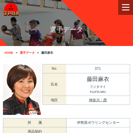
選手データ
HOME
選手データ
藤田麻衣
No.
371
藤田麻衣
氏名
フジタマイ
FUJITA MAI
地区
神奈川・西
所 属
伊勢原ボウリングセンター
用品契約