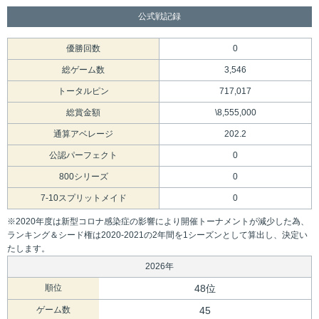
公式戦記録
優勝回数
0
総ゲーム数
3,546
トータルピン
717,017
総賞金額
\8,555,000
通算アベレージ
202.2
公認パーフェクト
0
800シリーズ
0
7-10スプリットメイド
0
※2020年度は新型コロナ感染症の影響により開催トーナメントが減少した為、
ランキング＆シード権は2020-2021の2年間を1シーズンとして算出し、決定い
たします。
2026年
順位
48位
ゲーム数
45