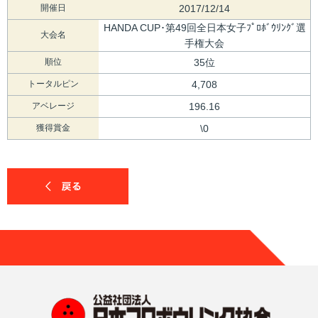
開催日
2017/12/14
HANDA CUP･第49回全日本女子ﾌﾟﾛﾎﾞｳﾘﾝｸﾞ選
大会名
手権大会
順位
35位
トータルピン
4,708
アベレージ
196.16
獲得賞金
\0