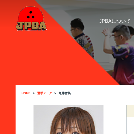
JPBAについて
HOME
選手データ
亀井智美