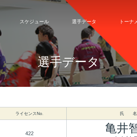
スケジュール
選手データ
トーナ
選手データ
ライセンスNo.
氏 名
亀井
422