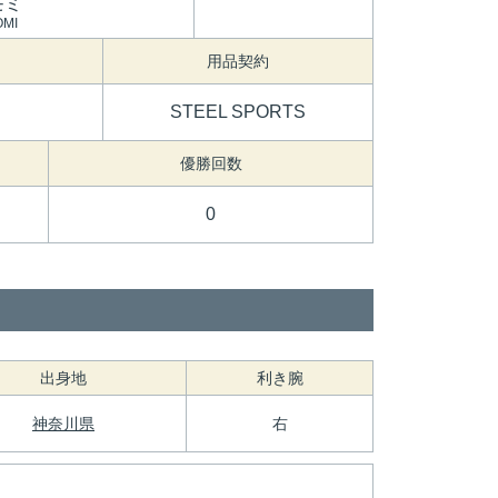
モミ
OMI
用品契約
STEEL SPORTS
優勝回数
0
出身地
利き腕
神奈川県
右