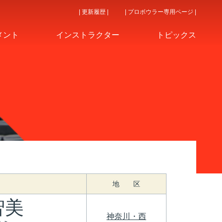
| 更新履歴 |
| プロボウラー専用ページ |
メント
インストラクター
トピックス
地 区
智美
神奈川・西