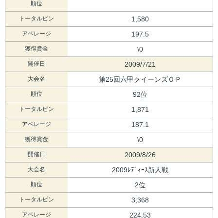
順位
トータルピン
1,580
アベレージ
197.5
獲得賞金
\0
開催日
2009/7/21
大会名
第25回六甲クイーンズＯＰ
順位
92位
トータルピン
1,871
アベレージ
187.1
獲得賞金
\0
開催日
2009/8/26
大会名
2009ﾚﾃﾞｨｰｽ新人戦
順位
2位
トータルピン
3,368
アベレージ
224.53