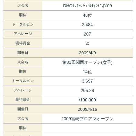
大会名
DHCｲﾝﾀｰﾅｼｮﾅﾙﾁｬﾝﾋﾟｵﾝ’09
順位
48位
トータルピン
2,484
アベレージ
207
獲得賞金
\0
開催日
2009/4/9
大会名
第31回関西オープン(女子)
順位
14位
トータルピン
3,697
アベレージ
205.38
獲得賞金
\100,000
開催日
2009/4/16
大会名
2009宮崎プロアマオープン
順位