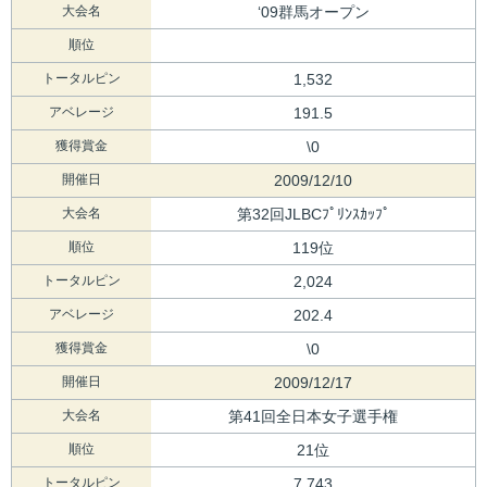
大会名
‘09群馬オープン
順位
トータルピン
1,532
アベレージ
191.5
獲得賞金
\0
開催日
2009/12/10
大会名
第32回JLBCﾌﾟﾘﾝｽｶｯﾌﾟ
順位
119位
トータルピン
2,024
アベレージ
202.4
獲得賞金
\0
開催日
2009/12/17
大会名
第41回全日本女子選手権
順位
21位
トータルピン
7,743