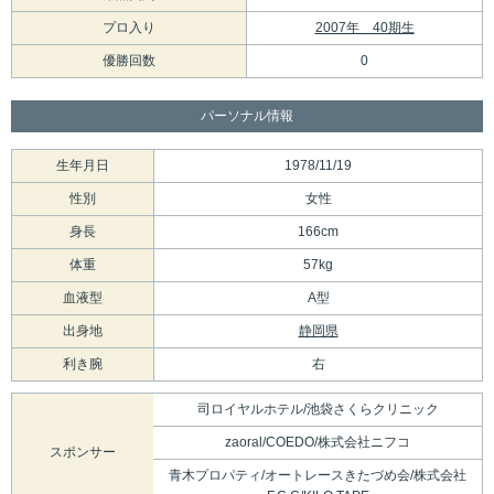
プロ入り
2007年 40期生
優勝回数
0
パーソナル情報
生年月日
1978/11/19
性別
女性
身長
166cm
体重
57kg
血液型
A型
出身地
静岡県
利き腕
右
司ロイヤルホテル/池袋さくらクリニック
zaoral/COEDO/株式会社ニフコ
スポンサー
青木プロパティ/オートレースきたづめ会/株式会社