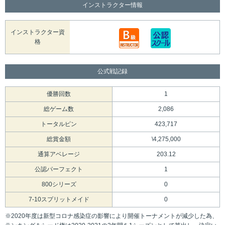
インストラクター情報
インストラクター資
格
公式戦記録
優勝回数
1
総ゲーム数
2,086
トータルピン
423,717
総賞金額
\4,275,000
通算アベレージ
203.12
公認パーフェクト
1
800シリーズ
0
7-10スプリットメイド
0
※2020年度は新型コロナ感染症の影響により開催トーナメントが減少した為、