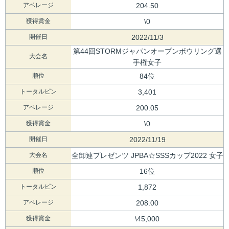
アベレージ
204.50
獲得賞金
\0
開催日
2022/11/3
第44回STORMジャパンオープンボウリング選
大会名
手権女子
順位
84位
トータルピン
3,401
アベレージ
200.05
獲得賞金
\0
開催日
2022/11/19
大会名
全卸連プレゼンツ JPBA☆SSSカップ2022 女子
順位
16位
トータルピン
1,872
アベレージ
208.00
獲得賞金
\45,000