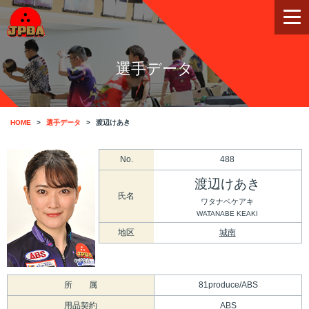
選手データ
HOME
選手データ
渡辺けあき
No.
488
渡辺けあき
氏名
ワタナベケアキ
WATANABE KEAKI
地区
城南
所 属
81produce/ABS
用品契約
ABS