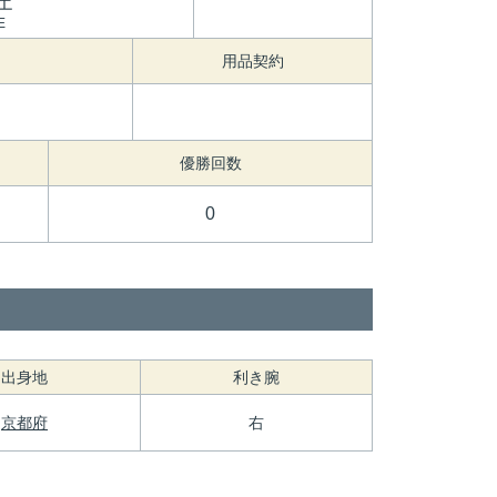
エ
E
用品契約
優勝回数
0
出身地
利き腕
京都府
右