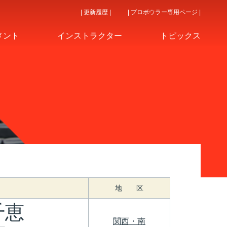
| 更新履歴 |
| プロボウラー専用ページ |
メント
インストラクター
トピックス
地 区
千恵
関西・南