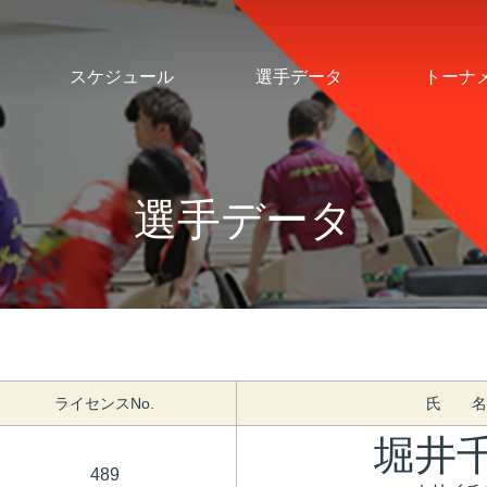
スケジュール
選手データ
トーナ
選手データ
ライセンスNo.
氏 名
堀井
489