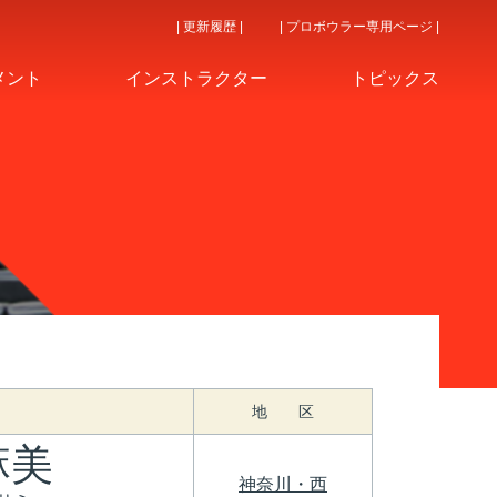
| 更新履歴 |
| プロボウラー専用ページ |
メント
インストラクター
トピックス
地 区
麻美
神奈川・西