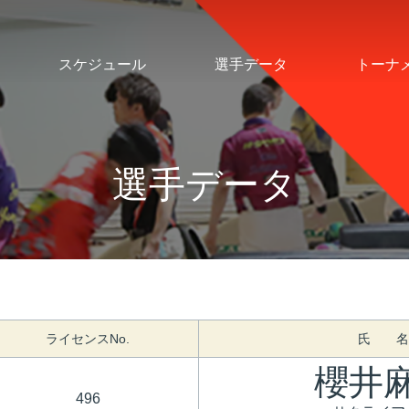
スケジュール
選手データ
トーナ
選手データ
ライセンスNo.
氏 名
櫻井
496