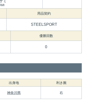
サミ
AMI
用品契約
STEELSPORT
優勝回数
0
出身地
利き腕
神奈川県
右