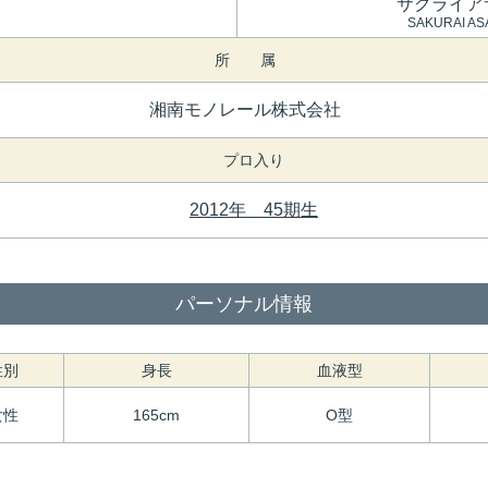
サクライア
SAKURAI AS
所 属
湘南モノレール株式会社
プロ入り
2012年 45期生
パーソナル情報
性別
身長
血液型
女性
165cm
O型