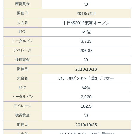
獲得賞金
\0
開催日
2019/7/18
大会名
中日杯2019東海オープン
順位
69位
トータルピン
3,723
アベレージ
206.83
獲得賞金
\0
開催日
2019/10/18
大会名
ｺｶｺｰﾗｶｯﾌﾟ2019千葉ｵｰﾌﾟﾝ女子
順位
54位
トータルピン
2,920
アベレージ
182.5
獲得賞金
\0
開催日
2019/10/25
大会名
R1 GCSB2019 JPBA決勝大会