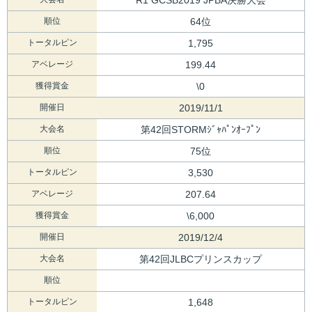
順位
64位
トータルピン
1,795
アベレージ
199.44
獲得賞金
\0
開催日
2019/11/1
大会名
第42回STORMｼﾞｬﾊﾟﾝｵｰﾌﾟﾝ
順位
75位
トータルピン
3,530
アベレージ
207.64
獲得賞金
\6,000
開催日
2019/12/4
大会名
第42回JLBCプリンスカップ
順位
トータルピン
1,648