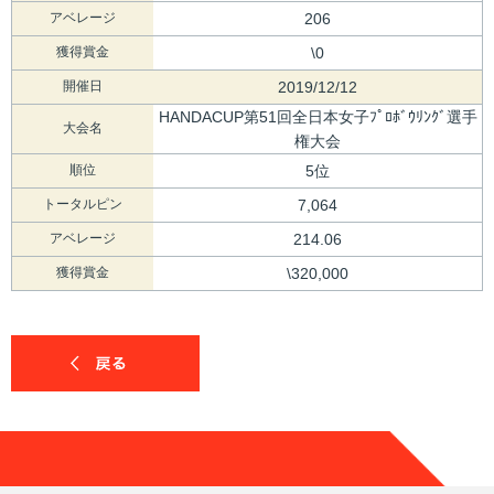
アベレージ
206
獲得賞金
\0
開催日
2019/12/12
HANDACUP第51回全日本女子ﾌﾟﾛﾎﾞｳﾘﾝｸﾞ選手
大会名
権大会
順位
5位
トータルピン
7,064
アベレージ
214.06
獲得賞金
\320,000