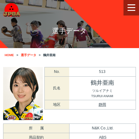
選手データ
HOME
選手データ
鶴井亜南
No.
513
鶴井亜南
氏名
ツルイアナミ
TSURUI ANAMI
地区
静岡
所 属
N&K Co.,Ltd.
用品契約
ABS