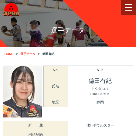
選手データ
HOME
選手データ
德田有紀
No.
612
德田有紀
氏名
トクダ ユキ
TOKUDA YUKI
地区
静岡
所 属
(株)ボウルスター
用品契約