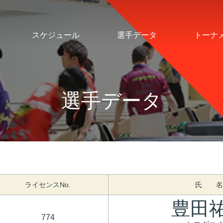
スケジュール
選手データ
トーナ
選手データ
ライセンスNo.
氏 名
豊田
774