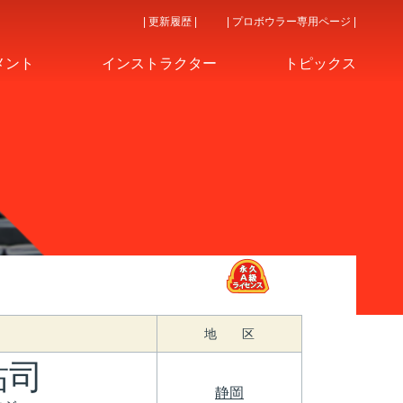
| 更新履歴 |
| プロボウラー専用ページ |
メント
インストラクター
トピックス
地 区
祐司
静岡