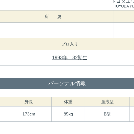
トヨダユ
TOYODA YU
所 属
プロ入り
1993年 32期生
パーソナル情報
身長
体重
血液型
173cm
85kg
B型