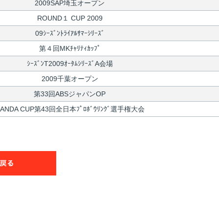
2009SAP埼玉オープン
ROUND１ CUP 2009
09ｼｰｽﾞﾝﾄﾗｲｱﾙｻﾏｰｼﾘｰｽﾞ
第４回MKﾁｬﾘﾃｨｶｯﾌﾟ
ｼｰｽﾞﾝT2009ｵｰﾀﾑｼﾘｰｽﾞA会場
2009千葉オープン
第33回ABSジャパンOP
ANDA CUP第43回全日本ﾌﾟﾛﾎﾞｳﾘﾝｸﾞ選手権大会