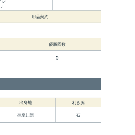
ウジ
JI
用品契約
優勝回数
0
出身地
利き腕
神奈川県
右