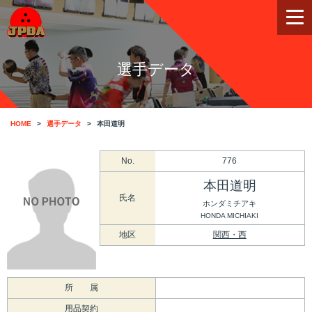
選手データ
HOME
選手データ
本田道明
No.
776
本田道明
氏名
ホンダミチアキ
HONDA MICHIAKI
地区
関西・西
所 属
用品契約