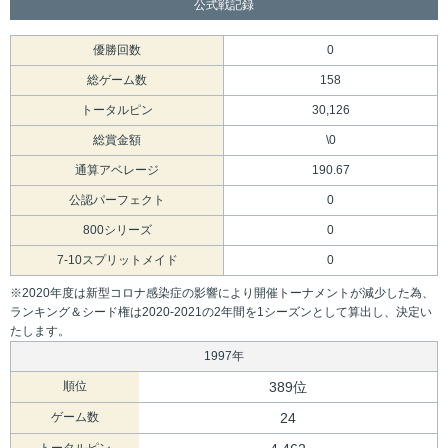
公式戦記録
優勝回数
0
総ゲーム数
158
トータルピン
30,126
総賞金額
\0
通算アベレージ
190.67
公認パーフェクト
0
800シリーズ
0
7-10スプリットメイド
0
※2020年度は新型コロナ感染症の影響により開催トーナメントが減少した為、
ランキング＆シード権は2020-2021の2年間を1シーズンとして算出し、決定い
たします。
1997年
順位
389位
ゲーム数
24