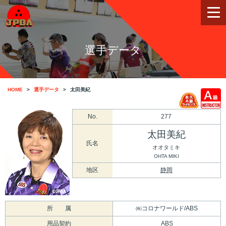
選手データ
HOME
選手データ
太田美紀
No.
277
太田美紀
氏名
オオタミキ
OHTA MIKI
地区
静岡
所 属
㈱コロナワールド/ABS
用品契約
ABS