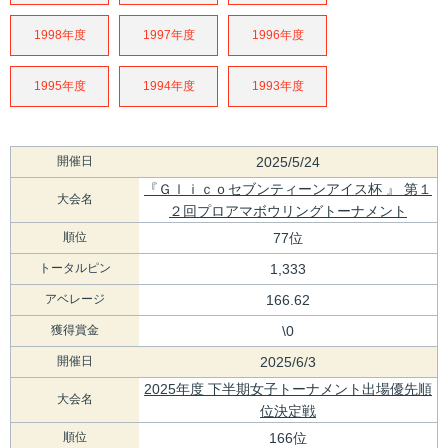
1998年度
1997年度
1996年度
1995年度
1994年度
1993年度
開催日
2025/5/24
『Ｇｌｉｃｏセブンティーンアイス杯 』 第１
大会名
２回プロアマボウリングトーナメント
順位
77位
トータルピン
1,333
アベレージ
166.62
獲得賞金
\0
開催日
2025/6/3
2025年度 下半期女子トーナメント出場優先順
大会名
位決定戦
順位
166位