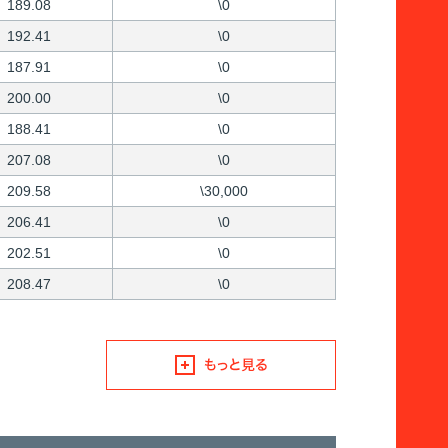
189.08
\0
192.41
\0
187.91
\0
200.00
\0
188.41
\0
207.08
\0
209.58
\30,000
206.41
\0
202.51
\0
208.47
\0