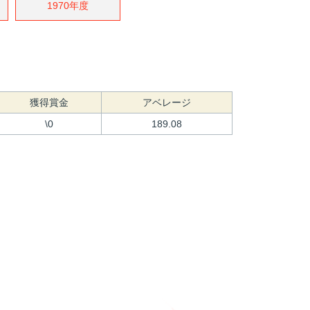
1970年度
獲得賞金
アベレージ
\0
189.08