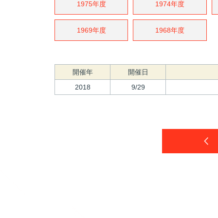
1975年度
1974年度
1969年度
1968年度
開催年
開催日
2018
9/29