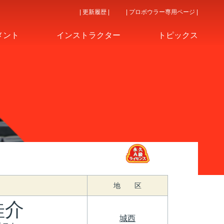
| 更新履歴 |
| プロボウラー専用ページ |
メント
インストラクター
トピックス
地 区
桂介
城西