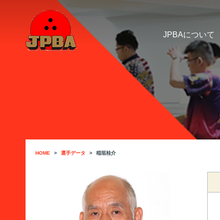
JPBAについて
HOME
選手データ
稲垣桂介